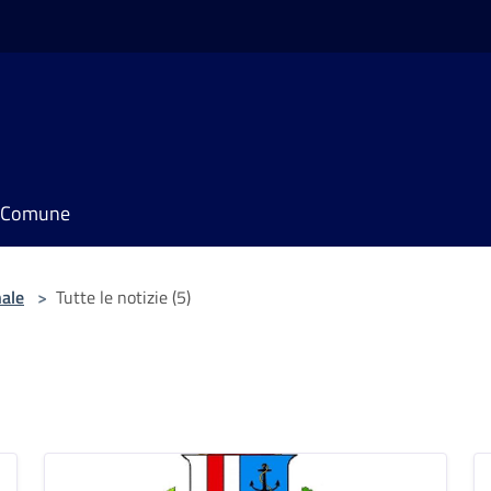
il Comune
nale
>
Tutte le notizie (5)