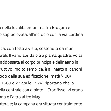
a nella località omonima fra Brugora e
 sopraelevata, all'incrocio con la via Cardinal
ca, con tetto a vista, sostenuto da muri
erali. Il vano absidale è a pianta quadra, volta
 addossata al corpo principale delineano la
tivo, molto semplice, è allineato ai canoni
iodo della sua edificazione (metà '400)
re 1569 e 27 aprile 1574) riportano che la
ella centrale con dipinto il Crocifisso, vi erano
ia e l'altro ai tre Magi.
ro laterale; la campana era situata centralmente