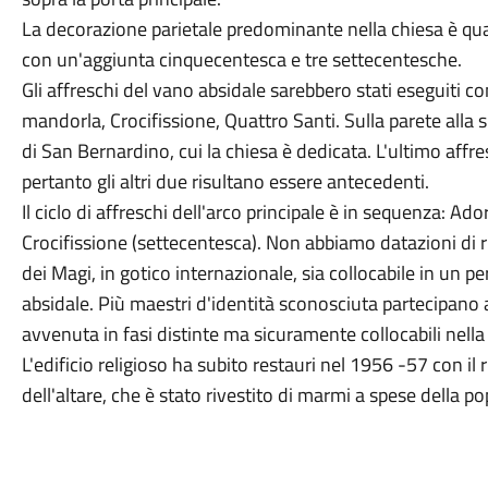
La decorazione parietale predominante nella chiesa è quat
con un'aggiunta cinquecentesca e tre settecentesche.
Gli affreschi del vano absidale sarebbero stati eseguiti c
mandorla, Crocifissione, Quattro Santi. Sulla parete alla sin
di San Bernardino, cui la chiesa è dedicata. L'ultimo affr
pertanto gli altri due risultano essere antecedenti.
Il ciclo di affreschi dell'arco principale è in sequenza: A
Crocifissione (settecentesca). Non abbiamo datazioni di 
dei Magi, in gotico internazionale, sia collocabile in un 
absidale. Più maestri d'identità sconosciuta partecipano
avvenuta in fasi distinte ma sicuramente collocabili nell
L'edificio religioso ha subito restauri nel 1956 -57 con il 
dell'altare, che è stato rivestito di marmi a spese della p