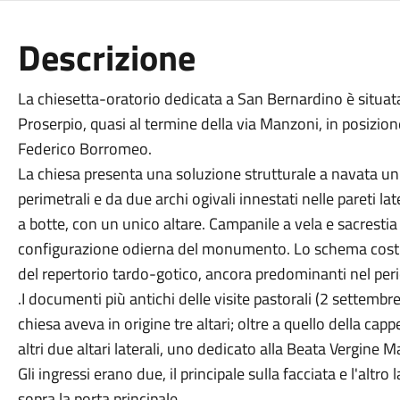
Descrizione
La chiesetta-oratorio dedicata a San Bernardino è situat
Proserpio, quasi al termine della via Manzoni, in posizione
Federico Borromeo.
La chiesa presenta una soluzione strutturale a navata uni
perimetrali e da due archi ogivali innestati nelle pareti lat
a botte, con un unico altare. Campanile a vela e sacrestia
configurazione odierna del monumento. Lo schema costrut
del repertorio tardo-gotico, ancora predominanti nel per
.I documenti più antichi delle visite pastorali (2 settemb
chiesa aveva in origine tre altari; oltre a quello della capp
altri due altari laterali, uno dedicato alla Beata Vergine Mar
Gli ingressi erano due, il principale sulla facciata e l'alt
sopra la porta principale.