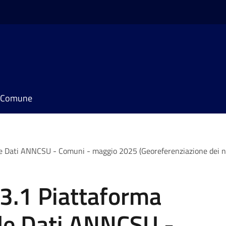
il Comune
e Dati ANNCSU - Comuni - maggio 2025 (Georeferenziazione dei num
.3.1 Piattaforma
ale Dati ANNCSU -