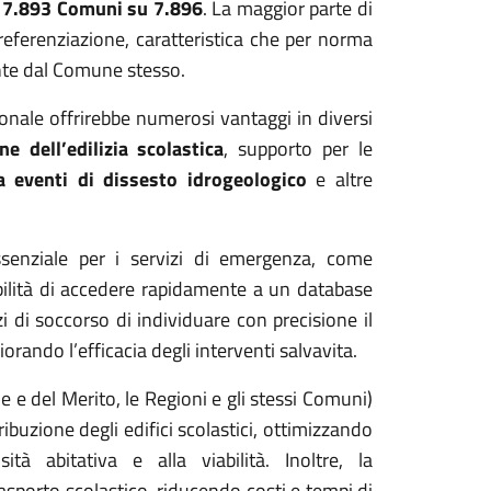
a
7.893 Comuni su 7.896
. La maggior parte di
referenziazione, caratteristica che per norma
ente dal Comune stesso.
ionale offrirebbe numerosi vantaggi in diversi
ne dell’edilizia scolastica
, supporto per le
a eventi di dissesto idrogeologico
e altre
senziale per i servizi di emergenza, come
bilità di accedere rapidamente a un database
i di soccorso di individuare con precisione il
orando l’efficacia degli interventi salvavita.
e e del Merito, le Regioni e gli stessi Comuni)
ribuzione degli edifici scolastici
, ottimizzando
à abitativa e alla viabilità. Inoltre, la
rasporto scolastico, riducendo costi e tempi di