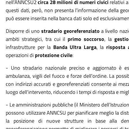
nell’ANNCSU2
circa 28 milioni di numeri civici
relativi 
questi dati, però, non presenta l’informazione della geo
può essere inserita nella banca dati solo ed esclusivam
Disporre di uno
stradario georeferenziato
a livello naz
ambiti strategici, tra cui il
primo soccorso
, la
gestio
infrastrutture per la
Banda Ultra Larga
, la
risposta 
operazioni di
protezione civile
:
- Uno stradario nazionale preciso e aggiornato è es
ambulanza, vigili del fuoco e forze dell’ordine
. La possi
con indirizzi accurati e georeferenziati consente ai mezz
luogo dell’intervento, riducendo i tempi di risposta e migli
- Le amministrazioni pubbliche (il Ministero dell’Istruzion
possono utilizzare ANNCSU per pianificare meglio la
dist
la posizione di nuove strutture in base alla densit
georeferenziazione permette di migliorare i percorsi di t