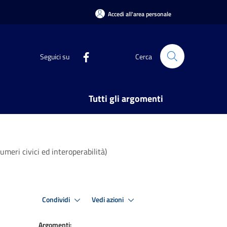
Accedi all'area personale
Seguici su
Cerca
Tutti gli argomenti
eri civici ed interoperabilità)
Condividi
Vedi azioni
Argomenti: