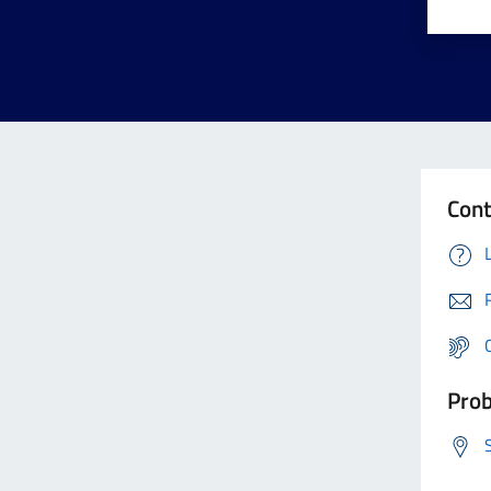
Cont
Prob