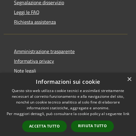
Segnalazione disservizio
Leggi le FAQ
Richiesta assistenza
Amministrazione trasparente
Informativa privacy
Note legali
×
Dichiarazione di accessibilità
Informazioni sui cookie
Questo sito web utilizza cookie tecnici e assimilati strettamente
necessari al corretto funzionamento e alla navigazione del sito,
nonché un cookie tecnico analitico al solo fine di elaborare
informazioni statistiche, aggregate e anonime.
RSS
Copyright © 2026 • Comune di
Per maggiori dettagli, può consultare la cookie policy al seguente
link
Accessibilità
Erba • Powered by
Privacy
Municipium
Accesso
•
RIFIUTA TUTTO
ACCETTA TUTTO
Cookie
redazione