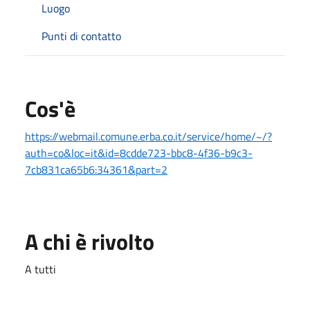
Luogo
Punti di contatto
Cos'è
https://webmail.comune.erba.co.it/service/home/~/?
auth=co&loc=it&id=8cdde723-bbc8-4f36-b9c3-
7cb831ca65b6:34361&part=2
A chi è rivolto
A tutti