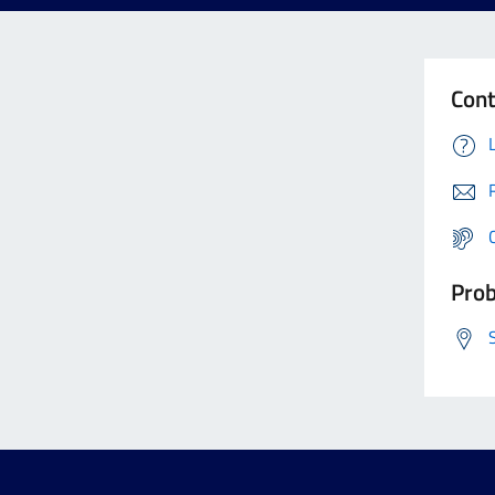
Cont
Prob