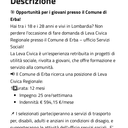
Descrizione
Opportunità per i giovani presso il Comune di
🎯
Erba!
Hai tra i 18 e i 28 anni e vivi in Lombardia? Non
perdere l'occasione di fare domanda di Leva Civica
Regionale presso il Comune di Erba – ufficio Servizi
Sociali!
La Leva Civica è un'esperienza retribuita in progetti di
utilità sociale, rivolta a giovani, che offre formazione e
servizio alla comunità.
Il Comune di Erba ricerca una
posizione di Leva
📢
Civica Regionale:
1️
Durata: 12 mesi
Impegno: 25 ore/settimana
Indennità: € 594,15 €/mese
I selezionati parteciperanno a servizi di trasporto
📌
per, disabili, adulti e anziani in condizioni di disagio, e
supporteranno le attività dell'ufficio servizi sociali.
E’