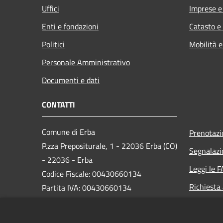
Uffici
Imprese 
Enti e fondazioni
Catasto e
Politici
Mobilità e
Personale Amministrativo
Documenti e dati
CONTATTI
Comune di Erba
Prenotaz
P.zza Prepositurale, 1 - 22036 Erba (CO)
Segnalazi
- 22036 - Erba
Leggi le 
Codice Fiscale: 00430660134
Richiesta
Partita IVA: 00430660134
Email:
comune.erba@comune.erba.co.it