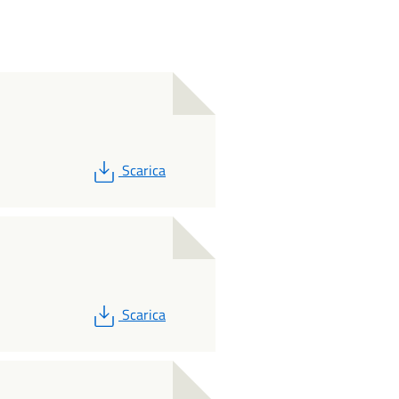
PDF
Scarica
PDF
Scarica