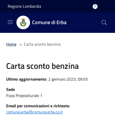
Salta al contenuto principale
Regione Lombardia
Comune di Erba
Home
>
Carta sconto benzina
Carta sconto benzina
Ultimo aggiornamento
: 2 gennaio 2023, 09:55
Sede
P.zza Prepositurale 1
Email per comunicazioni e richieste:
comune.erba@comune.erba.co.it