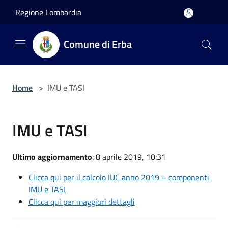
Salta al contenuto principale
Regione Lombardia
Comune di Erba
Home
>
IMU e TASI
IMU e TASI
Ultimo aggiornamento
: 8 aprile 2019, 10:31
Clicca qui per il calcolo IUC anno 2019 – componenti
IMU e TASI
Clicca qui per maggiori dettagli