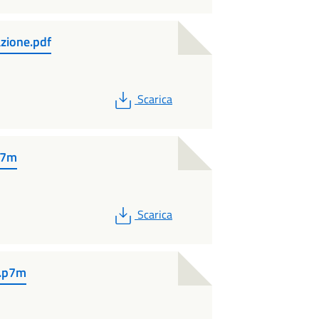
azione.pdf
PDF
Scarica
p7m
PDF
Scarica
f.p7m