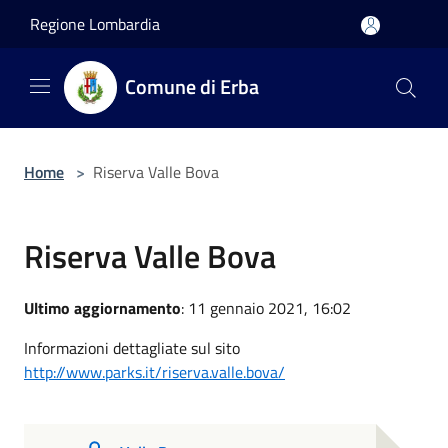
Salta al contenuto principale
Regione Lombardia
Comune di Erba
Home
>
Riserva Valle Bova
Riserva Valle Bova
Ultimo aggiornamento
: 11 gennaio 2021, 16:02
Informazioni dettagliate sul sito
http://www.parks.it/riserva.valle.bova/