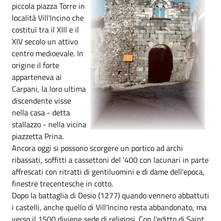
piccola piazza Torre in
località Vill'Incino che
costituì tra il XIII e il
XIV secolo un attivo
centro medioevale. In
origine il forte
apparteneva ai
Carpani, la loro ultima
discendente visse
nella casa - detta
stallazzo - nella vicina
piazzetta Prina.
Ancora oggi si possono scorgere un portico ad archi
ribassati, soffitti a cassettoni del '400 con lacunari in parte
affrescati con ritratti di gentiluomini e di dame dell'epoca,
finestre trecentesche in cotto.
Dopo la battaglia di Desio (1277) quando vennero abbattuti
i castelli, anche quello di Vill'Incino resta abbandonato, ma
verso il 1500 diviene sede di religiosi. Con l'editto di Saint