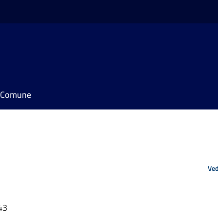
il Comune
Ved
43