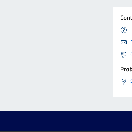
Cont
Prob