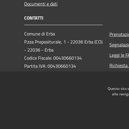
Documenti e dati
CONTATTI
Comune di Erba
Prenotaz
P.zza Prepositurale, 1 - 22036 Erba (CO)
Segnalazi
- 22036 - Erba
Leggi le 
Codice Fiscale: 00430660134
Richiesta
Partita IVA: 00430660134
Email:
comune.erba@comune.erba.co.it
PEC:
comune.erba@pec.provincia.como.it
Questo sito 
Centralino Unico: 031 615111
alla navig