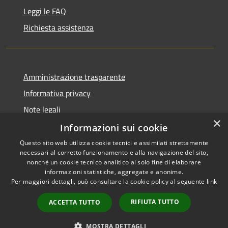
Leggi le FAQ
Richiesta assistenza
Amministrazione trasparente
Informativa privacy
Note legali
×
Dichiarazione di accessibilità
Informazioni sui cookie
Questo sito web utilizza cookie tecnici e assimilati strettamente
necessari al corretto funzionamento e alla navigazione del sito,
nonché un cookie tecnico analitico al solo fine di elaborare
informazioni statistiche, aggregate e anonime.
RSS
Copyright © 2026 • Comune di
Per maggiori dettagli, può consultare la cookie policy al seguente
link
Accessibilità
Erba • Powered by
Privacy
Municipium
Accesso
•
RIFIUTA TUTTO
ACCETTA TUTTO
Cookie
redazione
Mappa del sito
MOSTRA DETTAGLI