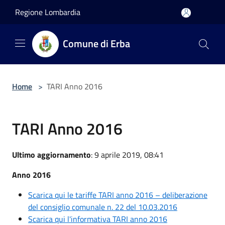
Salta al contenuto principale
Regione Lombardia
Comune di Erba
Home
>
TARI Anno 2016
TARI Anno 2016
Ultimo aggiornamento
: 9 aprile 2019, 08:41
Anno 2016
Scarica qui le tariffe TARI anno 2016 – deliberazione
del consiglio comunale n. 22 del 10.03.2016
Scarica qui l'informativa TARI anno 2016