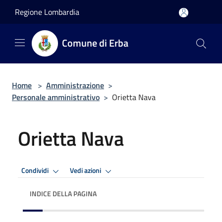
Salta al contenuto principale
Regione Lombardia
Comune di Erba
Home
>
Amministrazione
>
Personale amministrativo
>
Orietta Nava
Orietta Nava
Condividi
Vedi azioni
INDICE DELLA PAGINA