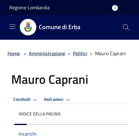
Salta al contenuto principale
Regione Lombardia
Comune di Erba
Home
>
Amministrazione
>
Politici
>
Mauro Caprani
Mauro Caprani
Condividi
Vedi azioni
INDICE DELLA PAGINA
Incarichi