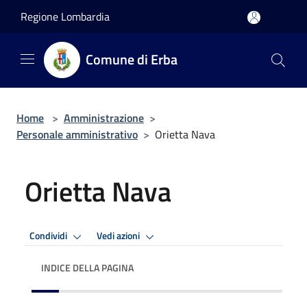
Salta al contenuto principale
Regione Lombardia
Comune di Erba
Home
>
Amministrazione
>
Personale amministrativo
>
Orietta Nava
Orietta Nava
Condividi
Vedi azioni
INDICE DELLA PAGINA