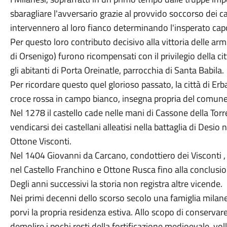
sbaragliare l'avversario grazie al provvido soccorso dei ca
intervennero al loro fianco determinando l'insperato cap
Per questo loro contributo decisivo alla vittoria delle arm
di Orsenigo) furono ricompensati con il privilegio della c
gli abitanti di Porta Oreinatle, parrocchia di Santa Babila.
Per ricordare questo quel glorioso passato, la città di E
croce rossa in campo bianco, insegna propria del comune
Nel 1278 il castello cade nelle mani di Cassone della Torre
vendicarsi dei castellani alleatisi nella battaglia di Desio
Ottone Visconti.
Nel 1404 Giovanni da Carcano, condottiero dei Visconti ,
nel Castello Franchino e Ottone Rusca fino alla conclusi
Degli anni successivi la storia non registra altre vicende.
Nei primi decenni dello scorso secolo una famiglia milanes
porvi la propria residenza estiva. Allo scopo di conservare 
demolire i pochi resti della fortificazione medioevale, vol