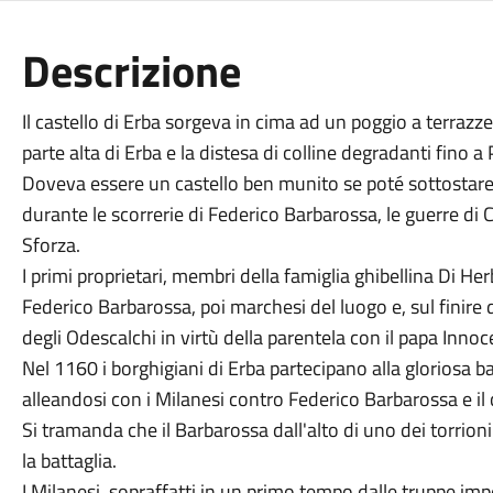
Descrizione
Il castello di Erba sorgeva in cima ad un poggio a terrazze
parte alta di Erba e la distesa di colline degradanti fino a 
Doveva essere un castello ben munito se poté sottostare ai
durante le scorrerie di Federico Barbarossa, le guerre di Co
Sforza.
I primi proprietari, membri della famiglia ghibellina Di He
Federico Barbarossa, poi marchesi del luogo e, sul finire 
degli Odescalchi in virtù della parentela con il papa Innoc
Nel 1160 i borghigiani di Erba partecipano alla gloriosa b
alleandosi con i Milanesi contro Federico Barbarossa e il c
Si tramanda che il Barbarossa dall'alto di uno dei torrion
la battaglia.
I Milanesi, sopraffatti in un primo tempo dalle truppe impe