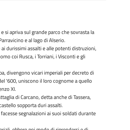
 e si apriva sul grande parco che sovrasta la
Parravicino e al lago di Alserio.
 durissimi assalti e alle potenti distruzioni,
mo coi Rusca, i Torriani, i Visconti e gli
rba, divengono vicari imperiali per decreto di
del '600, uniscono il loro cognome a quello
enzo XI.
attaglia di Carcano, detta anche di Tassera,
astello sopporta duri assalti.
i facesse segnalazioni ai suoi soldati durante
riali, ebbero poi modo di riprendersi e di