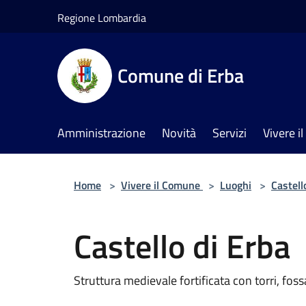
Salta al contenuto principale
Regione Lombardia
Comune di Erba
Amministrazione
Novità
Servizi
Vivere 
Home
>
Vivere il Comune
>
Luoghi
>
Castell
Castello di Erba
Struttura medievale fortificata con torri, fos