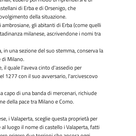
stellani di Erba e di Orsenigo, che
ovolgimento della situazione.
i ambrosiane, gli abitanti di Erba (come quelli
ittadinanza milanese, ascrivendone i nomi tra
rba, in una sezione del suo stemma, conserva la
 di Milano.
, il quale l'aveva cinto d'assedio per
 nel 1277 con il suo avversario, l'arcivescovo
 a capo di una banda di mercenari, richiude
one della pace tra Milano e Como.
e, i Valaperta, sceglie questa proprietà per
al luogo il nome di castello i Valaperta, fatti
lero erigere due torrioni che ancora oggi