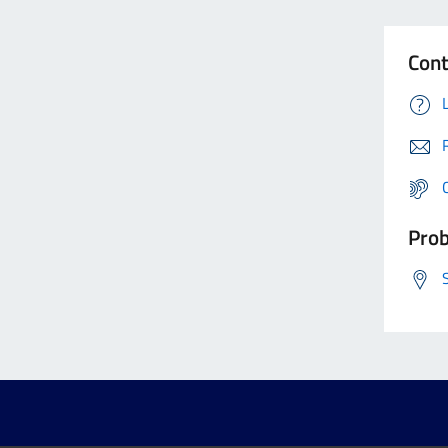
Cont
Prob