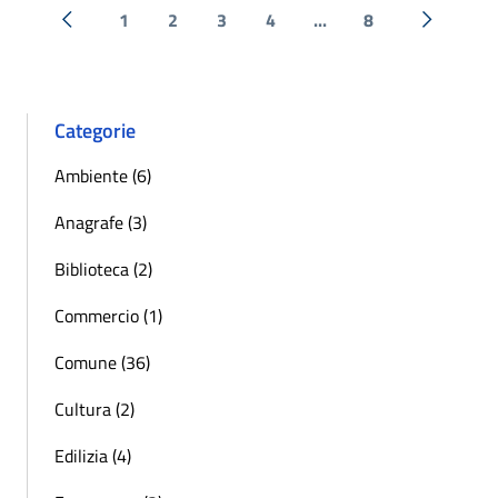
1
2
3
4
...
8
« Precedente
Successi
Categorie
Ambiente (6)
Anagrafe (3)
Biblioteca (2)
Commercio (1)
Comune (36)
Cultura (2)
Edilizia (4)