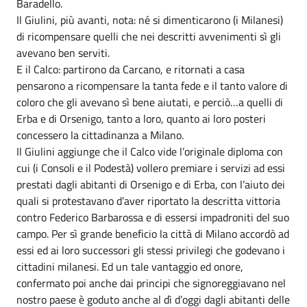
Baradello.
Il Giulini, più avanti, nota: né si dimenticarono (i Milanesi)
di ricompensare quelli che nei descritti avvenimenti sì gli
avevano ben serviti.
E il Calco: partirono da Carcano, e ritornati a casa
pensarono a ricompensare la tanta fede e il tanto valore di
coloro che gli avevano sì bene aiutati, e perciò…a quelli di
Erba e di Orsenigo, tanto a loro, quanto ai loro posteri
concessero la cittadinanza a Milano.
Il Giulini aggiunge che il Calco vide l’originale diploma con
cui (i Consoli e il Podestà) vollero premiare i servizi ad essi
prestati dagli abitanti di Orsenigo e di Erba, con l’aiuto dei
quali si protestavano d’aver riportato la descritta vittoria
contro Federico Barbarossa e di essersi impadroniti del suo
campo. Per sì grande beneficio la città di Milano accordò ad
essi ed ai loro successori gli stessi privilegi che godevano i
cittadini milanesi. Ed un tale vantaggio ed onore,
confermato poi anche dai principi che signoreggiavano nel
nostro paese è goduto anche al dì d’oggi dagli abitanti delle