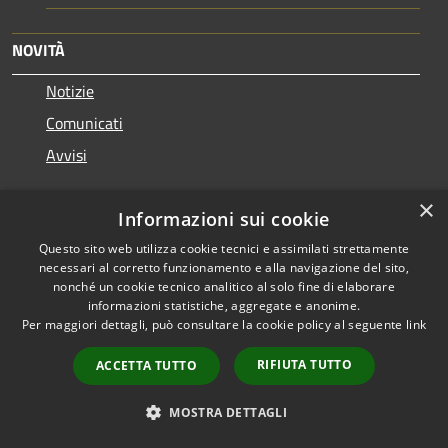
NOVITÀ
Notizie
Comunicati
Avvisi
VIVERE IL COMUNE
×
Informazioni sui cookie
Luoghi
Questo sito web utilizza cookie tecnici e assimilati strettamente
necessari al corretto funzionamento e alla navigazione del sito,
Eventi
nonché un cookie tecnico analitico al solo fine di elaborare
informazioni statistiche, aggregate e anonime.
Per maggiori dettagli, può consultare la cookie policy al seguente
link
CONTATTI
RIFIUTA TUTTO
ACCETTA TUTTO
Comune di Erba
P.zza Prepositurale, 1 - 22036 Erba (CO) - 22036 - Erba
MOSTRA DETTAGLI
Codice Fiscale: 00430660134