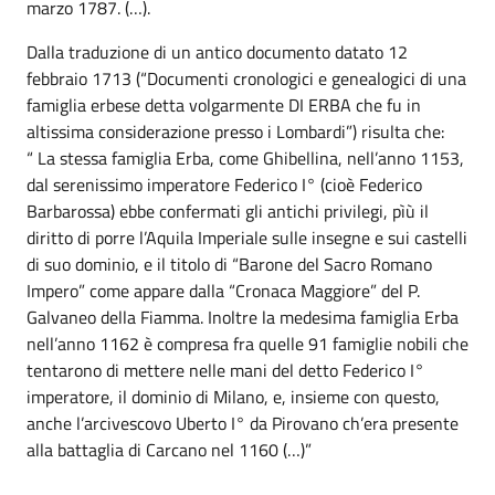
marzo 1787. (…).
Dalla traduzione di un antico documento datato 12
febbraio 1713 (“Documenti cronologici e genealogici di una
famiglia erbese detta volgarmente DI ERBA che fu in
altissima considerazione presso i Lombardi”) risulta che:
“ La stessa famiglia Erba, come Ghibellina, nell’anno 1153,
dal serenissimo imperatore Federico I° (cioè Federico
Barbarossa) ebbe confermati gli antichi privilegi, pìù il
diritto di porre l’Aquila Imperiale sulle insegne e sui castelli
di suo dominio, e il titolo di “Barone del Sacro Romano
Impero” come appare dalla “Cronaca Maggiore” del P.
Galvaneo della Fiamma. Inoltre la medesima famiglia Erba
nell’anno 1162 è compresa fra quelle 91 famiglie nobili che
tentarono di mettere nelle mani del detto Federico I°
imperatore, il dominio di Milano, e, insieme con questo,
anche l’arcivescovo Uberto I° da Pirovano ch’era presente
alla battaglia di Carcano nel 1160 (…)”