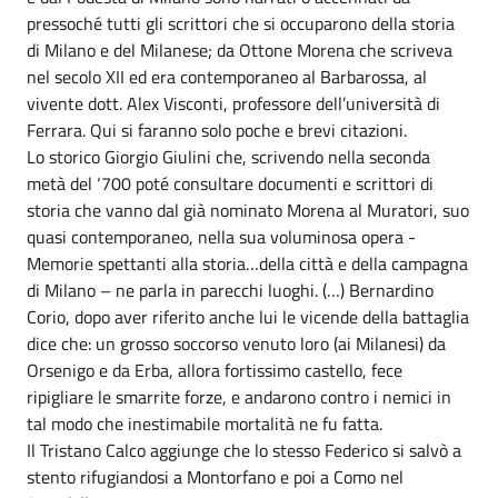
pressoché tutti gli scrittori che si occuparono della storia
di Milano e del Milanese; da Ottone Morena che scriveva
nel secolo XII ed era contemporaneo al Barbarossa, al
vivente dott. Alex Visconti, professore dell’università di
Ferrara. Qui si faranno solo poche e brevi citazioni.
Lo storico Giorgio Giulini che, scrivendo nella seconda
metà del ‘700 poté consultare documenti e scrittori di
storia che vanno dal già nominato Morena al Muratori, suo
quasi contemporaneo, nella sua voluminosa opera -
Memorie spettanti alla storia…della città e della campagna
di Milano – ne parla in parecchi luoghi. (…) Bernardino
Corio, dopo aver riferito anche lui le vicende della battaglia
dice che: un grosso soccorso venuto loro (ai Milanesi) da
Orsenigo e da Erba, allora fortissimo castello, fece
ripigliare le smarrite forze, e andarono contro i nemici in
tal modo che inestimabile mortalità ne fu fatta.
Il Tristano Calco aggiunge che lo stesso Federico si salvò a
stento rifugiandosi a Montorfano e poi a Como nel