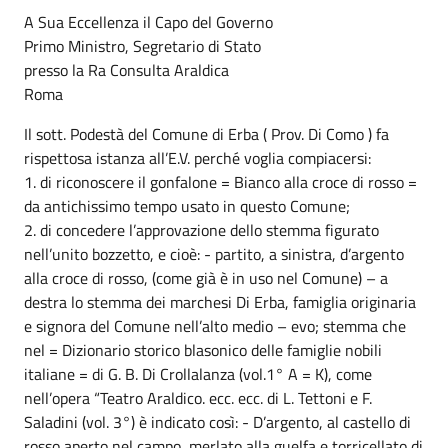
A Sua Eccellenza il Capo del Governo
Primo Ministro, Segretario di Stato
presso la Ra Consulta Araldica
Roma
Il sott. Podestà del Comune di Erba ( Prov. Di Como ) fa
rispettosa istanza all’E.V. perché voglia compiacersi:
1. di riconoscere il gonfalone = Bianco alla croce di rosso =
da antichissimo tempo usato in questo Comune;
2. di concedere l’approvazione dello stemma figurato
nell’unito bozzetto, e cioè: - partito, a sinistra, d’argento
alla croce di rosso, (come già è in uso nel Comune) – a
destra lo stemma dei marchesi Di Erba, famiglia originaria
e signora del Comune nell’alto medio – evo; stemma che
nel = Dizionario storico blasonico delle famiglie nobili
italiane = di G. B. Di Crollalanza (vol.1° A = K), come
nell’opera “Teatro Araldico. ecc. ecc. di L. Tettoni e F.
Saladini (vol. 3°) è indicato così: - D’argento, al castello di
rosso aperto nel campo, merlato alla guelfa e torricellato di