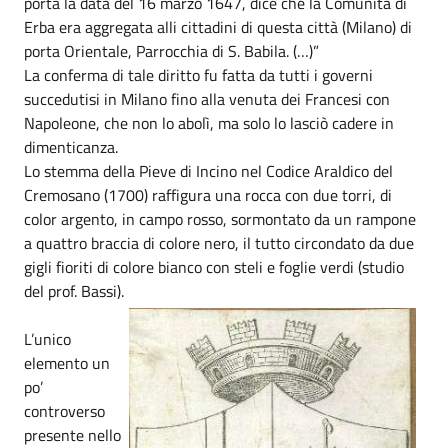
porta la data del 16 marzo 1647, dice che la Comunità di
Erba era aggregata alli cittadini di questa città (Milano) di
porta Orientale, Parrocchia di S. Babila. (…)”
La conferma di tale diritto fu fatta da tutti i governi
succedutisi in Milano fino alla venuta dei Francesi con
Napoleone, che non lo abolì, ma solo lo lasciò cadere in
dimenticanza.
Lo stemma della Pieve di Incino nel Codice Araldico del
Cremosano (1700) raffigura una rocca con due torri, di
color argento, in campo rosso, sormontato da un rampone
a quattro braccia di colore nero, il tutto circondato da due
gigli fioriti di colore bianco con steli e foglie verdi (studio
del prof. Bassi).
L’unico
elemento un
po’
controverso
presente nello