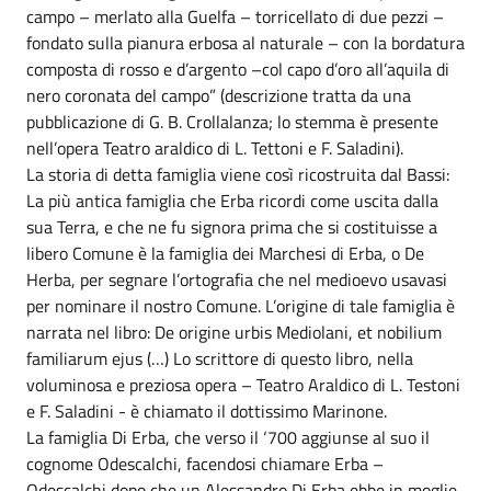
campo – merlato alla Guelfa – torricellato di due pezzi –
fondato sulla pianura erbosa al naturale – con la bordatura
composta di rosso e d’argento –col capo d’oro all’aquila di
nero coronata del campo” (descrizione tratta da una
pubblicazione di G. B. Crollalanza; lo stemma è presente
nell’opera Teatro araldico di L. Tettoni e F. Saladini).
La storia di detta famiglia viene così ricostruita dal Bassi:
La più antica famiglia che Erba ricordi come uscita dalla
sua Terra, e che ne fu signora prima che si costituisse a
libero Comune è la famiglia dei Marchesi di Erba, o De
Herba, per segnare l’ortografia che nel medioevo usavasi
per nominare il nostro Comune. L’origine di tale famiglia è
narrata nel libro: De origine urbis Mediolani, et nobilium
familiarum ejus (…) Lo scrittore di questo libro, nella
voluminosa e preziosa opera – Teatro Araldico di L. Testoni
e F. Saladini - è chiamato il dottissimo Marinone.
La famiglia Di Erba, che verso il ‘700 aggiunse al suo il
cognome Odescalchi, facendosi chiamare Erba –
Odescalchi dopo che un Alessandro Di Erba ebbe in moglie