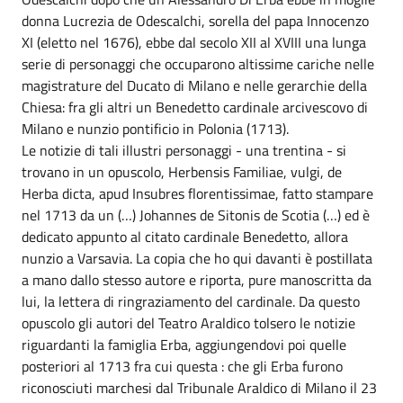
donna Lucrezia de Odescalchi, sorella del papa Innocenzo
XI (eletto nel 1676), ebbe dal secolo XII al XVIII una lunga
serie di personaggi che occuparono altissime cariche nelle
magistrature del Ducato di Milano e nelle gerarchie della
Chiesa: fra gli altri un Benedetto cardinale arcivescovo di
Milano e nunzio pontificio in Polonia (1713).
Le notizie di tali illustri personaggi - una trentina - si
trovano in un opuscolo, Herbensis Familiae, vulgi, de
Herba dicta, apud Insubres florentissimae, fatto stampare
nel 1713 da un (…) Johannes de Sitonis de Scotia (…) ed è
dedicato appunto al citato cardinale Benedetto, allora
nunzio a Varsavia. La copia che ho qui davanti è postillata
a mano dallo stesso autore e riporta, pure manoscritta da
lui, la lettera di ringraziamento del cardinale. Da questo
opuscolo gli autori del Teatro Araldico tolsero le notizie
riguardanti la famiglia Erba, aggiungendovi poi quelle
posteriori al 1713 fra cui questa : che gli Erba furono
riconosciuti marchesi dal Tribunale Araldico di Milano il 23