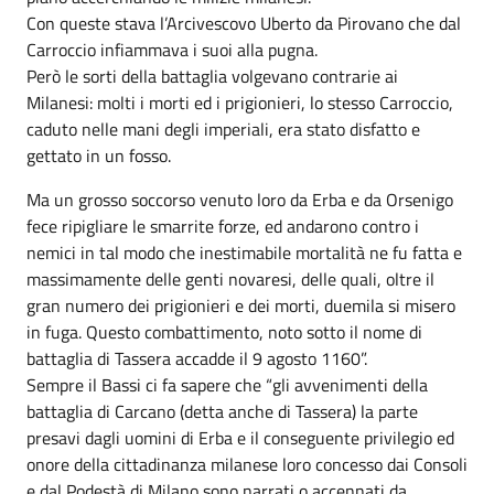
Con queste stava l’Arcivescovo Uberto da Pirovano che dal
Carroccio infiammava i suoi alla pugna.
Però le sorti della battaglia volgevano contrarie ai
Milanesi: molti i morti ed i prigionieri, lo stesso Carroccio,
caduto nelle mani degli imperiali, era stato disfatto e
gettato in un fosso.
Ma un grosso soccorso venuto loro da Erba e da Orsenigo
fece ripigliare le smarrite forze, ed andarono contro i
nemici in tal modo che inestimabile mortalità ne fu fatta e
massimamente delle genti novaresi, delle quali, oltre il
gran numero dei prigionieri e dei morti, duemila si misero
in fuga. Questo combattimento, noto sotto il nome di
battaglia di Tassera accadde il 9 agosto 1160”.
Sempre il Bassi ci fa sapere che “gli avvenimenti della
battaglia di Carcano (detta anche di Tassera) la parte
presavi dagli uomini di Erba e il conseguente privilegio ed
onore della cittadinanza milanese loro concesso dai Consoli
e dal Podestà di Milano sono narrati o accennati da