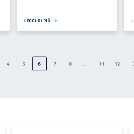
LEGGI DI PIÙ
L
4
5
6
7
8
...
11
12
ina precedente