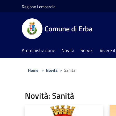
Salta al contenuto principale
Regione Lombardia
Comune di Erba
Amministrazione
Novità
Servizi
Vivere 
Home
>
Novità
>
Sanità
Novità: Sanità