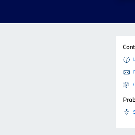
Cont
Prob