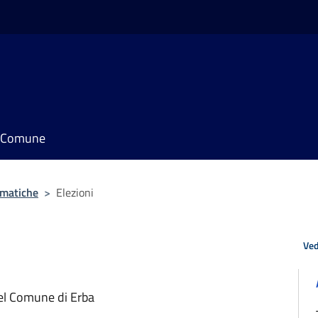
il Comune
ematiche
>
Elezioni
Ved
del Comune di Erba