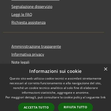
Segnalazione disservizio
Leggi le FAQ
Richiesta assistenza
Amministrazione trasparente
Informativa privacy
Note legali
×
Dichiarazione di accessibilità
Informazioni sui cookie
Questo sito web utilizza cookie tecnici e assimilati strettamente
necessari al corretto funzionamento e alla navigazione del sito,
nonché un cookie tecnico analitico al solo fine di elaborare
informazioni statistiche, aggregate e anonime.
RSS
Copyright © 2026 • Comune di
Per maggiori dettagli, può consultare la cookie policy al seguente
link
Accessibilità
Erba • Powered by
Privacy
Municipium
Accesso
•
RIFIUTA TUTTO
ACCETTA TUTTO